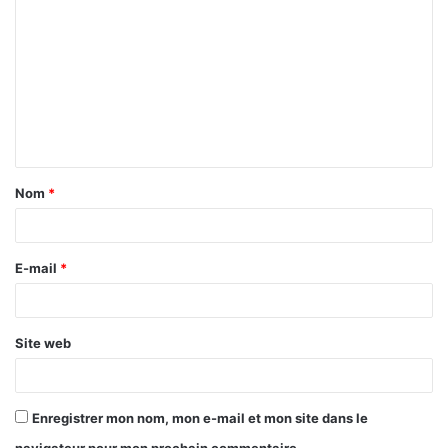
o
m
m
e
n
t
Nom
*
a
i
r
E-mail
*
e
*
Site web
Enregistrer mon nom, mon e-mail et mon site dans le
navigateur pour mon prochain commentaire.